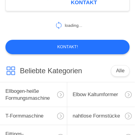
KONTAKT
11
loading...
Ringwalzmaschine
KONTAKT!
Beliebte Kategorien
Alle
9
hydraulische Rohr
Ellbogen-heiße
Elbow Kaltumformer
bender
Formungsmaschine
T-Formmaschine
nahtlose Formstücke
Fittings-