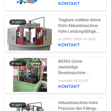
AUSFLUG
KONTAKT
QUALITÄTSKONTROLLE
Tragbare rostfreie kleine
44
Rohr-Abkantmaschine-
TRETEN
hohe Leistungsfähigkeit
T-Formmaschine
Plc
SIE
us 10000~20000 set MOQ:1 Satz
KONTAKT
MIT
UNS
B635A Grüne
IN
zweiseitige
VERBINDUNG
Bevelmaschine
767
Rohrbefestigung
negotiable MOQ:300
nahtlose
Bevelmaschine
KONTAKT
NACHRICHTEN
Formstücke
Abkantmaschine-hohe
FORDERN
Präzision des Fittings-