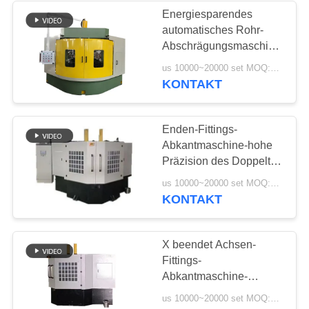
Energiesparendes
automatisches Rohr-
4
Abschrägungsmaschinen-
nahtloses Rohr, das
Cer-mehrfache
us 10000~20000 set MOQ:1 Satz
Betriebsarten
KONTAKT
Maschine herstellt
Enden-Fittings-
Abkantmaschine-hohe
Präzision des Doppelt-
2kw
14
us 10000~20000 set MOQ:1 Satz
KONTAKT
Rohrexpandermaschine
X beendet Achsen-
Fittings-
Abkantmaschine-
Doppeltes
us 10000~20000 set MOQ:1 Satz
Hochleistungsantriebskopf