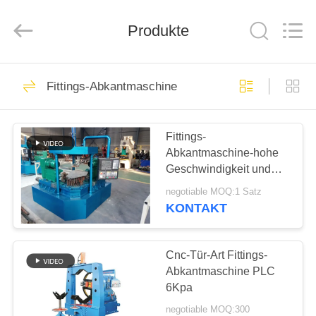
Co.,
Ltd..
All
Rights
Produkte
Reserved.
Developed
by
ECER
HAUS
75
Fittings-Abkantmaschine
Ellbogen-heiße
PRODUKTE
Formungsmaschine
Fittings-
Abkantmaschine-hohe
VR
Geschwindigkeit und
SHOW
gute Helligkeit der
negotiable MOQ:1 Satz
hohen Präzision
KONTAKT
52
ÜBER
UNS
Cnc-Tür-Art Fittings-
Elbow Kaltumformer
Abkantmaschine PLC
6Kpa
FABRIK-
negotiable MOQ:300