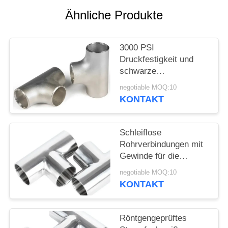
SIE
Ähnliche Produkte
EIN
ZITAT
3000 PSI
Druckfestigkeit und
SITEMAP
schwarze
Beschichtung für
negotiable MOQ:10
Hochdruckanwendungen
KONTAKT
PRIVACY
Reduzier-T-Stück
POLICY
Schleiflose
Rohrverbindungen mit
Gewinde für die
Kupferrohrschmiede
negotiable MOQ:10
KONTAKT
Röntgengeprüftes