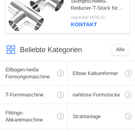
Stumpfschweiß-
Reduzier-T-Stück für
Erdölanwendungen in
negotiable MOQ:10
Raffinerien
KONTAKT
Beliebte Kategorien
Alle
Ellbogen-heiße
Elbow Kaltumformer
Formungsmaschine
T-Formmaschine
nahtlose Formstücke
Fittings-
Strahlanlage
Abkantmaschine