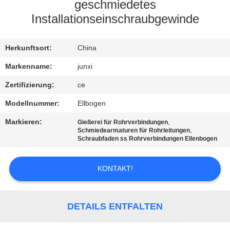
AUSFLUG
geschmiedetes
Installationseinschraubgewinde
QUALITÄTSKONTROLLE
Herkunftsort:
China
TRETEN
Markenname:
junxi
SIE
Zertifizierung:
ce
MIT
Modellnummer:
Ellbogen
UNS
Markieren:
,
Gießerei für Rohrverbindungen
,
Schmiedearmaturen für Rohrleitungen
IN
Schraubfaden ss Rohrverbindungen Ellenbogen
VERBINDUNG
KONTAKT!
NACHRICHTEN
DETAILS ENTFALTEN
FORDERN