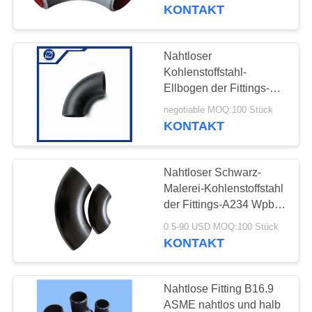
AUSFLUG
Grad Asme
KONTAKT
QUALITÄTSKONTROLLE
Nahtloser
Kohlenstoffstahl-
TRETEN
Ellbogen der Fittings-90
des Grad-A234 B16.9
SIE
negotiable MOQ:100 Stück
ASME halb nahtloser
KONTAKT
MIT
Buttweld
UNS
Nahtloser Schwarz-
IN
Malerei-Kohlenstoffstahl
VERBINDUNG
der Fittings-A234 Wpb
Buttweld
0.5-90 USD MOQ:100 Stück
KONTAKT
NACHRICHTEN
Nahtlose Fitting B16.9
FORDERN
ASME nahtlos und halb