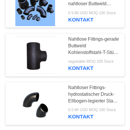
SIE
nahtloser Buttweld
EIN
Kohlenstoffstahl-
0.5-90 USD MOQ:100 Stück
Ellbogen
KONTAKT
ZITAT
SITEMAP
Nahtlose Fittings-gerade
Buttweld
Kohlenstoffstahl-T-Stück
PRIVACY
Schwarz-Malerei mit
negotiable MOQ:100 Stück
Strahlenen-Oberfläche
POLICY
KONTAKT
Nahtloser Fittings-
hydrostatischer Druck-
Ellbogen-legierter Stahl
Buttweld A234 Wpb
0.5-90 USD MOQ:100 Stück
KONTAKT