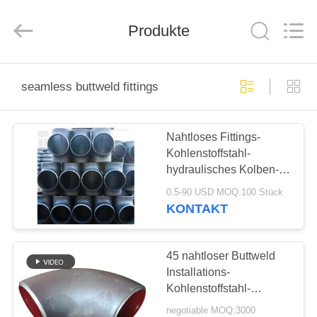
Co.,
Ltd..
All
Rights
Produkte
Reserved.
Developed
by
ECER
HAUS
seamless buttweld fittings
PRODUKTE
Nahtloses Fittings-
Kohlenstoffstahl-
VR
hydraulisches Kolben-
SHOW
Schweißungs-T-Stück
0.5-90 USD MOQ:100 Stück
nahtloser Buttweld
KONTAKT
Standard Installations-
ÜBER
ASME B16.9
UNS
45 nahtloser Buttweld
Installations-
Kohlenstoffstahl-
FABRIK-
Rohrbogen-Ellbogen
negotiable MOQ:3000