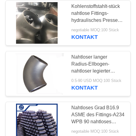
Kohlenstoffstahlt-stück
nahtlose Fittings-
hydraulisches Presse
Sch 40 Sch 80 halb
negotiable MOQ:100 Stück
nahtloses Buttweld
KONTAKT
Nahtloser langer
Radius-Ellbogen-
nahtloser legierter
Stahl-/Kohlenstoffstahl-
0.5-90 USD MOQ:100 Stück
Kolben-Schweißungs-
KONTAKT
Ellbogen der Fittings-
A234 ASME
Nahtloses Grad B16.9
ASME des Fittings-A234
WPB 90 nahtloses
Buttweld
negotaible MOQ:100 Stück