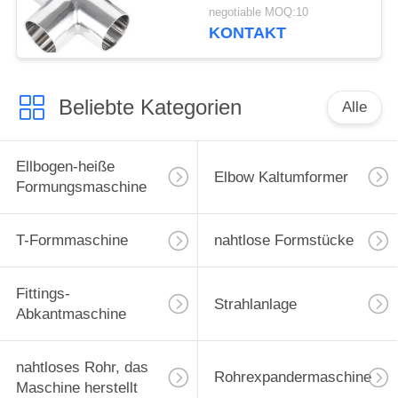
Erdölanwendungen in
negotiable MOQ:10
Raffinerien
KONTAKT
Beliebte Kategorien
Alle
Ellbogen-heiße
Elbow Kaltumformer
Formungsmaschine
T-Formmaschine
nahtlose Formstücke
Fittings-
Strahlanlage
Abkantmaschine
nahtloses Rohr, das
Rohrexpandermaschine
Maschine herstellt