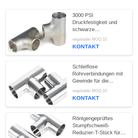
SIE
EIN
3000 PSI
ZITAT
Druckfestigkeit und
schwarze
Beschichtung für
negotiable MOQ:10
SITEMAP
Hochdruckanwendungen
KONTAKT
Reduzier-T-Stück
PRIVACY
Schleiflose
POLICY
Rohrverbindungen mit
Gewinde für die
Kupferrohrschmiede
negotiable MOQ:10
KONTAKT
Röntgengeprüftes
Stumpfschweiß-
Reduzier-T-Stück für