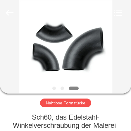
Co.,
Ltd..
All
Rights
Reserved.
Developed
by
ECER
HAUS
PRODUKTE
VR
SHOW
ÜBER
UNS
Nahtlose Formstücke
Sch60, das Edelstahl-
FABRIK-
Winkelverschraubung der Malerei-