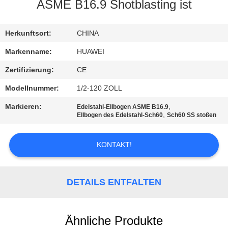
AUSFLUG
ASME B16.9 Shotblasting ist
QUALITÄTSKONTROLLE
Herkunftsort:
CHINA
Markenname:
HUAWEI
TRETEN
Zertifizierung:
CE
SIE
Modellnummer:
1/2-120 ZOLL
MIT
Markieren:
,
Edelstahl-Ellbogen ASME B16.9
UNS
,
Ellbogen des Edelstahl-Sch60
Sch60 SS stoßen
IN
KONTAKT!
VERBINDUNG
NACHRICHTEN
DETAILS ENTFALTEN
FORDERN
Ähnliche Produkte