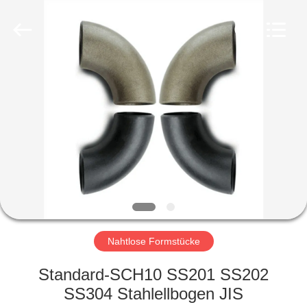
Ltd..
All
Rights
Reserved.
Developed
by
ECER
HAUS
PRODUKTE
VR
SHOW
ÜBER
UNS
Nahtlose Formstücke
Standard-SCH10 SS201 SS202
FABRIK-
SS304 Stahlellbogen JIS