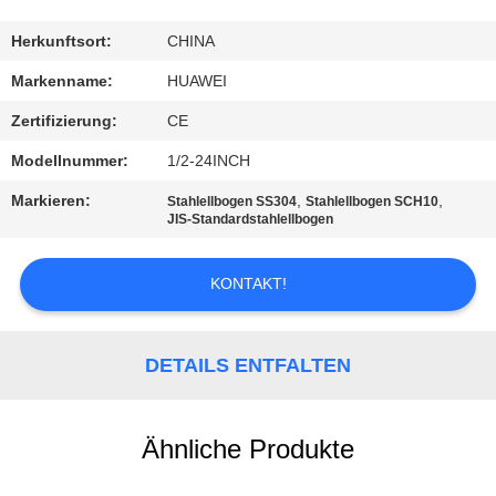
AUSFLUG
Herkunftsort:
CHINA
QUALITÄTSKONTROLLE
Markenname:
HUAWEI
Zertifizierung:
CE
TRETEN
Modellnummer:
1/2-24INCH
SIE
Markieren:
,
,
Stahlellbogen SS304
Stahlellbogen SCH10
MIT
JIS-Standardstahlellbogen
UNS
KONTAKT!
IN
VERBINDUNG
DETAILS ENTFALTEN
NACHRICHTEN
Ähnliche Produkte
FORDERN