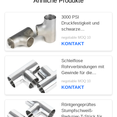
Ähnliche Produkte
SIE
EIN
3000 PSI
ZITAT
Druckfestigkeit und
schwarze
SITEMAP
Beschichtung für
negotiable MOQ:10
Hochdruckanwendungen
KONTAKT
Reduzier-T-Stück
PRIVACY
POLICY
Schleiflose
Rohrverbindungen mit
Gewinde für die
Kupferrohrschmiede
negotiable MOQ:10
KONTAKT
Röntgengeprüftes
Stumpfschweiß-
Reduzier-T-Stück für