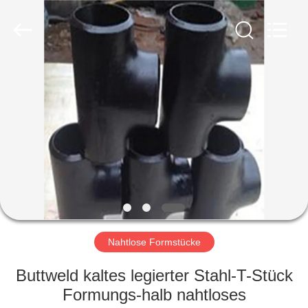
Ltd..
All
Rights
Reserved.
Developed
by
ECER
HAUS
PRODUKTE
VR
SHOW
ÜBER
UNS
Nahtlose Formstücke
Buttweld kaltes legierter Stahl-T-Stück
FABRIK-
Formungs-halb nahtloses