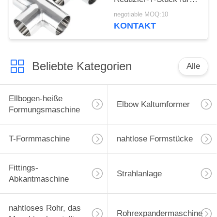
Erdölanwendungen in
negotiable MOQ:10
Raffinerien
KONTAKT
Beliebte Kategorien
Alle
Ellbogen-heiße
Elbow Kaltumformer
Formungsmaschine
T-Formmaschine
nahtlose Formstücke
Fittings-
Strahlanlage
Abkantmaschine
nahtloses Rohr, das
Rohrexpandermaschine