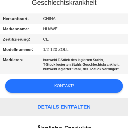
AUSFLUG
Geschlechtskrankheit
QUALITÄTSKONTROLLE
Herkunftsort:
CHINA
Markenname:
HUAWEI
TRETEN
Zertifizierung:
CE
SIE
Modellnummer:
1/2-120 ZOLL
MIT
Markieren:
,
buttweld T-Stück des legierten Stahls
UNS
,
T-Stück legierten Stahls Geschlechtskrankheit
,
buttweld legierter Stahl
der T-Stück verringert
IN
VERBINDUNG
KONTAKT!
NACHRICHTEN
DETAILS ENTFALTEN
FORDERN