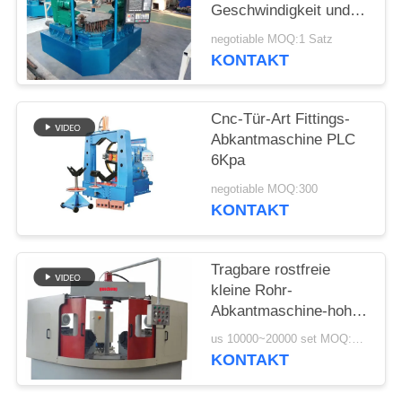
SIE
Geschwindigkeit und
gute Helligkeit der
EIN
negotiable MOQ:1 Satz
hohen Präzision
KONTAKT
ZITAT
SITEMAP
Cnc-Tür-Art Fittings-
Abkantmaschine PLC
6Kpa
PRIVACY
negotiable MOQ:300
POLICY
KONTAKT
Tragbare rostfreie
kleine Rohr-
Abkantmaschine-hohe
Leistungsfähigkeit Plc
us 10000~20000 set MOQ:1 Satz
KONTAKT