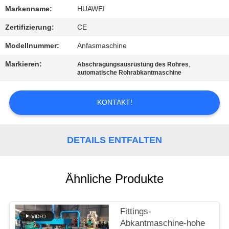
AUSFLUG
Markenname:
HUAWEI
Zertifizierung:
CE
QUALITÄTSKONTROLLE
Modellnummer:
Anfasmaschine
Markieren:
,
TRETEN
Abschrägungsausrüstung des Rohres
automatische Rohrabkantmaschine
SIE
MIT
KONTAKT!
UNS
IN
DETAILS ENTFALTEN
VERBINDUNG
Ähnliche Produkte
NACHRICHTEN
Fittings-
FORDERN
Abkantmaschine-hohe