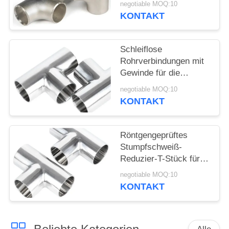
SIE
negotiable MOQ:10
Hochdruckanwendungen
KONTAKT
EIN
Reduzier-T-Stück
ZITAT
Schleiflose
Rohrverbindungen mit
SITEMAP
Gewinde für die
Kupferrohrschmiede
negotiable MOQ:10
PRIVACY
KONTAKT
POLICY
Röntgengeprüftes
Stumpfschweiß-
Reduzier-T-Stück für
Erdölanwendungen in
negotiable MOQ:10
Raffinerien
KONTAKT