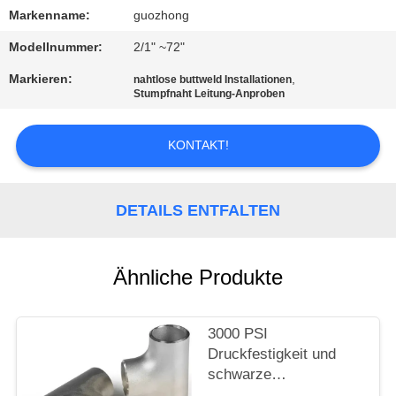
AUSFLUG
Markenname:
guozhong
Modellnummer:
2/1" ~72"
QUALITÄTSKONTROLLE
Markieren:
,
nahtlose buttweld Installationen
Stumpfnaht Leitung-Anproben
TRETEN
SIE
KONTAKT!
MIT
UNS
DETAILS ENTFALTEN
IN
VERBINDUNG
Ähnliche Produkte
NACHRICHTEN
3000 PSI
Druckfestigkeit und
FORDERN
schwarze
Beschichtung für