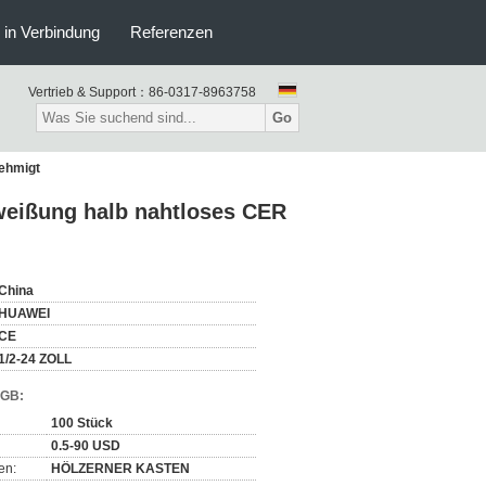
s in Verbindung
Referenzen
Vertrieb & Support：
86-0317-8963758
Go
nehmigt
weißung halb nahtloses CER
China
HUAWEI
CE
1/2-24 ZOLL
AGB:
100 Stück
0.5-90 USD
en:
HÖLZERNER KASTEN