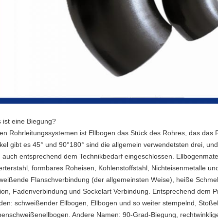
 ist eine Biegung?
den Rohrleitungssystemen ist Ellbogen das Stück des Rohres, das das
kel gibt es 45° und 90°180° sind die allgemein verwendetsten drei, u
d auch entsprechend dem Technikbedarf eingeschlossen. Ellbogenmateri
ierterstahl, formbares Roheisen, Kohlenstoffstahl, Nichteisenmetalle un
weißende Flanschverbindung (der allgemeinsten Weise), heiße Schmel
ion, Fadenverbindung und Sockelart Verbindung. Entsprechend dem Pro
den: schweißender Ellbogen, Ellbogen und so weiter stempelnd, Stoßel
benschweißenellbogen. Andere Namen: 90-Grad-Biegung, rechtwinklige