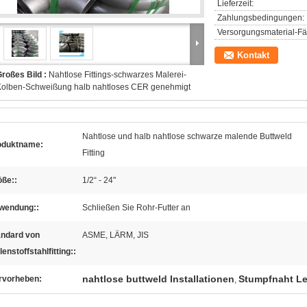
Lieferzeit:
Zahlungsbedingungen:
Versorgungsmaterial-Fäh
Kontakt
roßes Bild :
Nahtlose Fittings-schwarzes Malerei-
Kolben-Schweißung halb nahtloses CER genehmigt
Nahtlose und halb nahtlose schwarze malende Buttweld
oduktname:
Fitting
öße::
1/2“ - 24"
wendung::
Schließen Sie Rohr-Futter an
andard von
ASME, LÄRM, JIS
enstoffstahlfitting::
nahtlose buttweld Installationen
Stumpfnaht L
rvorheben:
,