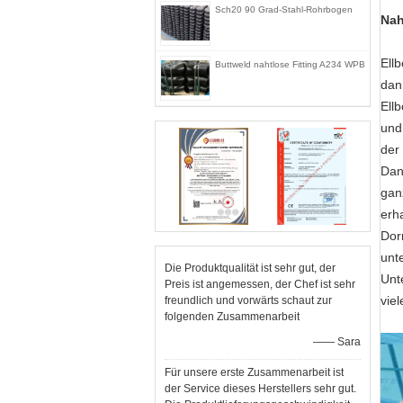
Sch20 90 Grad-Stahl-Rohrbogen
Nah
Ell
Buttweld nahtlose Fitting A234 WPB
dan
Ell
und
der
Da
gan
erh
Dor
unte
Die Produktqualität ist sehr gut, der
Unt
Preis ist angemessen, der Chef ist sehr
vie
freundlich und vorwärts schaut zur
folgenden Zusammenarbeit
—— Sara
Für unsere erste Zusammenarbeit ist
der Service dieses Herstellers sehr gut.