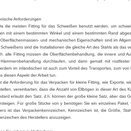
hnische Anforderungen
Da die meisten Fitting für das Schweißen benutzt werden, um schwe
en mit einem bestimmten Winkel und einem bestimmten Rand abgesch
 Oberflächenmassen- und mechanischen Eigenschaften sind im Allgeme
 Schweißens sind die Installationen die gleiche Art des Stahls als das 
.h. alle Fitting müssen die Oberflächenbehandlung, die innere und Au
 Hämmernbehandlung durchlaufen, und dann gemalt mit rostfester 
erdem im inländischen ist auch zum Vorteil des Transportes, zum von 
s diesen Aspekt der Arbeit tun.
ist die Anforderung für das Verpacken für kleine Fitting, wie Exporte,
stellen, vereinbarten, dass die Anzahl von Ellbögen in dieser Art des 
ndard erlaubt den Satz, d.h. können der große kleine Satz, aber das 
rsteigen. Für große Stücke von y benötigen Sie ein einzelnes Paket, 
ers ist das Verpackenkennzeichen, Kennzeichen ist, die Größe, Sta
enzeichen des Herstellers anzuzeigen.