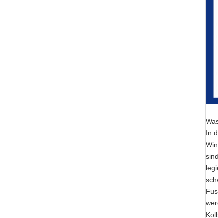
Was
In 
Win
sin
leg
sch
Fus
wer
Kol