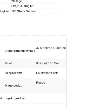
20 Tage
L/C, D/A, D/P, T/T
igkeit:
100 Stück / Monat
37,5 degree-40degree
Abschrägungswinkel:
Grad:
90 Grad, 180 Grad
Verpacken::
Palettenholzkiste
Runde
Hauptcode::
eitung-Anproben