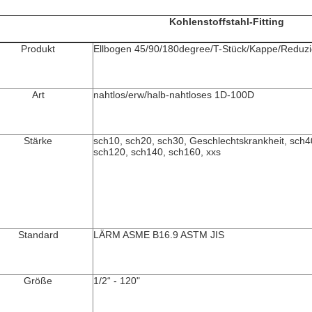
Kohlenstoffstahl-Fitting
Produkt
Ellbogen 45/90/180degree/T-Stück/Kappe/Reduzi
Art
nahtlos/erw/halb-nahtloses 1D-100D
Stärke
sch10, sch20, sch30, Geschlechtskrankheit, sch4
sch120, sch140, sch160, xxs
Standard
LÄRM ASME B16.9 ASTM JIS
Größe
1/2“ - 120"