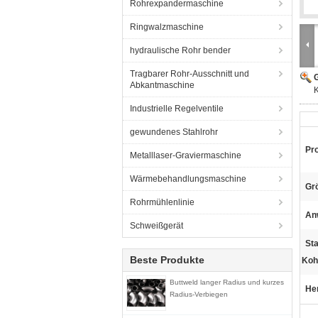
Rohrexpandermaschine
Ringwalzmaschine
hydraulische Rohr bender
Tragbarer Rohr-Ausschnitt und
G
Abkantmaschine
Industrielle Regelventile
gewundenes Stahlrohr
Pr
Metalllaser-Graviermaschine
Wärmebehandlungsmaschine
Gr
Rohrmühlenlinie
An
Schweißgerät
St
Beste Produkte
Kohl
Buttweld langer Radius und kurzes
He
Radius-Verbiegen