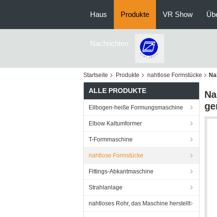
Haus
Produkte
VR Show
Üb
Nachrichten
Startseite
Produkte
nahtlose Formstücke
Na
ALLE PRODUKTE
Na
ge
Ellbogen-heiße Formungsmaschine
Elbow Kaltumformer
T-Formmaschine
nahtlose Formstücke
Fittings-Abkantmaschine
Strahlanlage
nahtloses Rohr, das Maschine herstellt