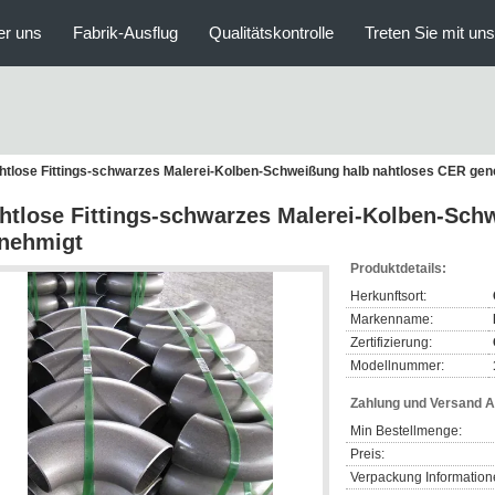
er uns
Fabrik-Ausflug
Qualitätskontrolle
Treten Sie mit un
htlose Fittings-schwarzes Malerei-Kolben-Schweißung halb nahtloses CER ge
htlose Fittings-schwarzes Malerei-Kolben-Sch
nehmigt
Produktdetails:
Herkunftsort:
Markenname:
Zertifizierung:
Modellnummer:
Zahlung und Versand 
Min Bestellmenge:
Preis:
Verpackung Information