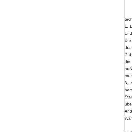
tec
1. 
End
Die
des
2 d
die
auß
mus
3, 
her
Sta
übe
And
War