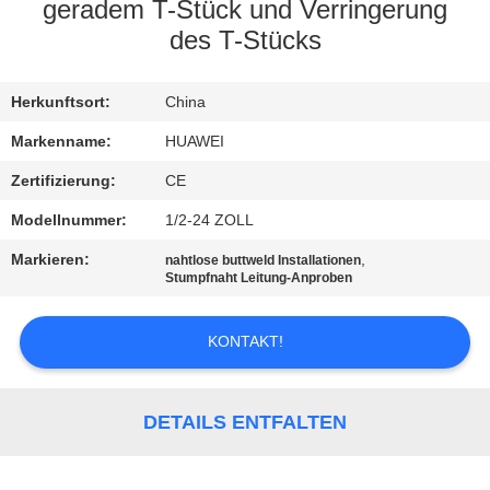
AUSFLUG
geradem T-Stück und Verringerung
des T-Stücks
QUALITÄTSKONTROLLE
Herkunftsort:
China
TRETEN
Markenname:
HUAWEI
SIE
Zertifizierung:
CE
MIT
Modellnummer:
1/2-24 ZOLL
UNS
Markieren:
,
nahtlose buttweld Installationen
Stumpfnaht Leitung-Anproben
IN
VERBINDUNG
KONTAKT!
NACHRICHTEN
DETAILS ENTFALTEN
FORDERN