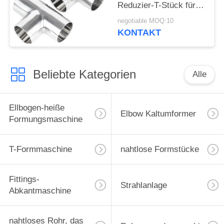
Reduzier-T-Stück für
Erdölanwendungen in
negotiable MOQ:10
Raffinerien
KONTAKT
Beliebte Kategorien
Alle
Ellbogen-heiße
Elbow Kaltumformer
Formungsmaschine
T-Formmaschine
nahtlose Formstücke
Fittings-
Strahlanlage
Abkantmaschine
nahtloses Rohr, das