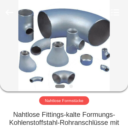
Co.,
Ltd..
All
Rights
Reserved.
Developed
by
ECER
HAUS
PRODUKTE
VR
SHOW
ÜBER
UNS
Nahtlose Formstücke
Nahtlose Fittings-kalte Formungs-
FABRIK-
Kohlenstoffstahl-Rohranschlüsse mit