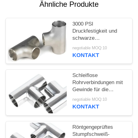
SIE
Ähnliche Produkte
EIN
ZITAT
3000 PSI
Druckfestigkeit und
schwarze
SITEMAP
Beschichtung für
negotiable MOQ:10
Hochdruckanwendungen
KONTAKT
Reduzier-T-Stück
PRIVACY
POLICY
Schleiflose
Rohrverbindungen mit
Gewinde für die
Kupferrohrschmiede
negotiable MOQ:10
KONTAKT
Röntgengeprüftes
Stumpfschweiß-