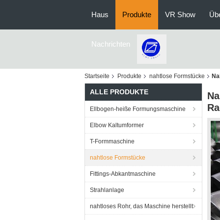
Haus
Produkte
VR Show
Üb
Nachrichten
Startseite
Produkte
nahtlose Formstücke
Na
ALLE PRODUKTE
Na
Ra
Ellbogen-heiße Formungsmaschine
Elbow Kaltumformer
T-Formmaschine
nahtlose Formstücke
Fittings-Abkantmaschine
Strahlanlage
nahtloses Rohr, das Maschine herstellt