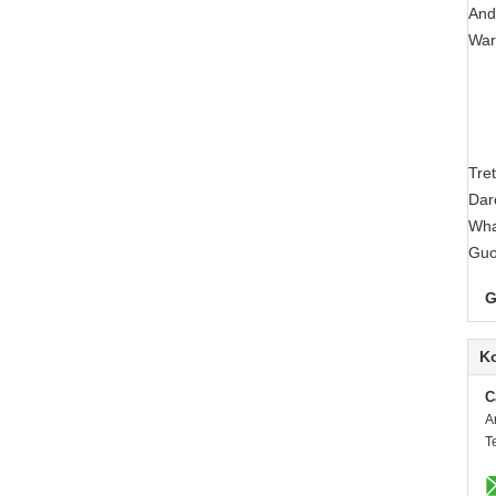
And
War
Tre
Dar
Wha
Guo
G
K
C
A
T