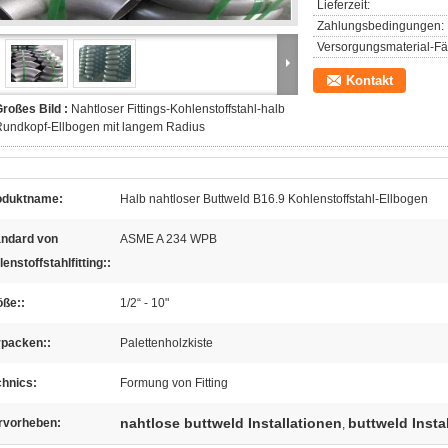
Lieferzeit:
Zahlungsbedingungen:
Versorgungsmaterial-Fäh
Kontakt
roßes Bild :
Nahtloser Fittings-Kohlenstoffstahl-halb
Rundkopf-Ellbogen mit langem Radius
oduktname:
Halb nahtloser Buttweld B16.9 Kohlenstoffstahl-Ellbogen
andard von
ASME A 234 WPB
enstoffstahlfitting::
öße::
1/2“ - 10"
rpacken::
Palettenholzkiste
chnics:
Formung von Fitting
nahtlose buttweld Installationen
buttweld Insta
rvorheben:
,