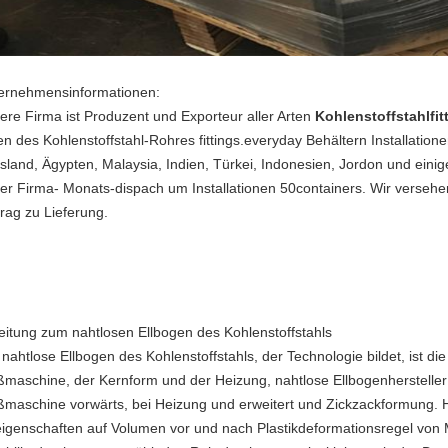
ernehmensinformationen:
ere Firma ist Produzent und Exporteur aller Arten
Kohlenstoffstahlfit
len des Kohlenstoffstahl-Rohres fittings.everyday Behältern Installatio
sland, Ägypten, Malaysia, Indien, Türkei, Indonesien, Jordon und eini
er Firma- Monats-dispach um Installationen 50containers. Wir verseh
trag zu Lieferung.
leitung zum nahtlosen Ellbogen des Kohlenstoffstahls
nahtlose Ellbogen des Kohlenstoffstahls, der Technologie bildet, ist die
ßmaschine, der Kernform und der Heizung, nahtlose Ellbogenhersteller
ßmaschine vorwärts, bei Heizung und erweitert und Zickzackformung. 
eigenschaften auf Volumen vor und nach Plastikdeformationsregel von M