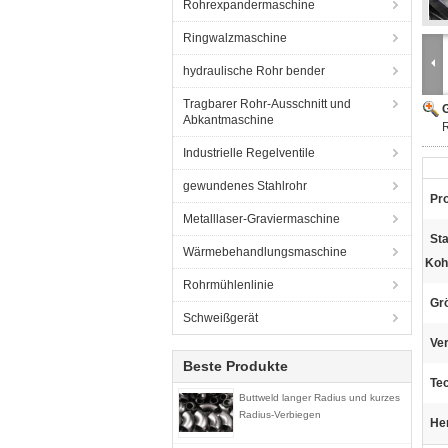
Rohrexpandermaschine
Ringwalzmaschine
hydraulische Rohr bender
Tragbarer Rohr-Ausschnitt und
G
Abkantmaschine
Industrielle Regelventile
gewundenes Stahlrohr
Pr
Metalllaser-Graviermaschine
St
Wärmebehandlungsmaschine
Kohl
Rohrmühlenlinie
Gr
Schweißgerät
Ve
Beste Produkte
Te
Buttweld langer Radius und kurzes
Radius-Verbiegen
He