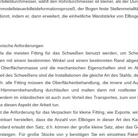
rbilletdurchmesser, wählt den Rohrdurchmesser ist kleiner, als der Dur
nmodellsteuerbilletdeformationsprozeß, der Bogen feste Stellenmetalltät
ünnt, indem er, dann erweitert, die einheitliche Wandstärke von Ellbogen
hnische Anforderungen
Da die meisten Fitting für das Schweißen benutzt werden, um Schw
en mit einem bestimmten Winkel und einem bestimmten Rand abgesch
 Oberflächenmasse und die mechanischen Eigenschaften sind im A
teil des Schweißens sind die Installationen die gleiche Art des Stahls, 
.h. alle Fitting müssen die Oberflächenbehandlung, die innere und Au
 Hämmernbehandlung durchlaufen und malten dann mit rostfester 
erdem im inländischen ist auch zum Vorteil des Transportes, zum von 
s diesen Aspekt der Arbeit tun.
ist die Anforderung für das Verpacken für kleine Fitting, wie Exporte, 
einbart herstellen, dass die Anzahl von Ellbögen in dieser Art des K
ndard erlaubt den Satz, d.h. können der große kleine Satz, aber das 
rsteigen. Für große Stücke von y benötigen Sie ein einzelnes Paket