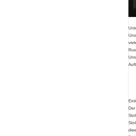
Unt
Uns
vie
Rus
Uns
Auf
Ein
Der 
Sto
Sto
die