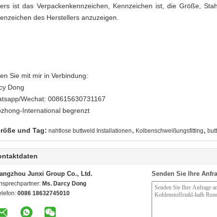
ers ist das Verpackenkennzeichen, Kennzeichen ist, die Größe, Sta
enzeichen des Herstellers anzuzeigen.
ten Sie mit mir in Verbindung:
cy Dong
tsapp/Wechat: 008615630731167
zhong-International begrenzt
,
,
röße und Tag:
nahtlose buttweld Installationen
Kolbenschweißungsfitting
but
ontaktdaten
angzhou Junxi Group Co., Ltd.
Senden Sie Ihre Anfra
nsprechpartner:
Ms. Darcy Dong
elefon:
0086 18632745010