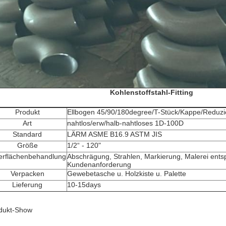
Kohlenstoffstahl-Fitting
Produkt
Ellbogen 45/90/180degree/T-Stück/Kappe/Reduzi
Art
nahtlos/erw/halb-nahtloses 1D-100D
Standard
LÄRM ASME B16.9 ASTM JIS
Größe
1/2“ - 120"
rflächenbehandlung
Abschrägung, Strahlen, Markierung, Malerei ent
Kundenanforderung
Verpacken
Gewebetasche u. Holzkiste u. Palette
Lieferung
10-15days
dukt-Show