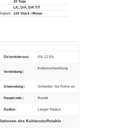
20 Tage
L/C, D/A, D/P, T/T
igkeit:
100 Stück / Monat
Dickentoleranz:
0%-12.5%
Kolbenschweißung
Verbindung::
Anwendung::
Schließen Sie Rohre an
Hauptcode::
Runde
Radius:
Langer Radius
llationen des Kohlenstoffstahls