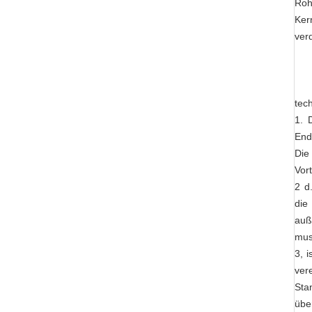
Roh
Ker
verd
tec
1. 
End
Die
Vor
2 d
die
auß
mus
3, 
ver
Sta
übe