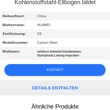
AUSFLUG
Kohlenstoffstahl-Ellbogen bildet
QUALITÄTSKONTROLLE
Herkunftsort:
China
Markenname:
HUAWEI
TRETEN
Zertifizierung:
CE
SIE
Modellnummer:
Carbon Steel
MIT
Markieren:
,
nahtlose buttweld Installationen
UNS
Stumpfnaht Leitung-Anproben
IN
KONTAKT!
VERBINDUNG
NACHRICHTEN
DETAILS ENTFALTEN
FORDERN
Ähnliche Produkte