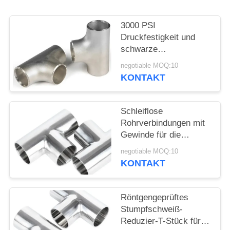
SIE
EIN
3000 PSI
ZITAT
Druckfestigkeit und
schwarze
Beschichtung für
negotiable MOQ:10
SITEMAP
Hochdruckanwendungen
KONTAKT
Reduzier-T-Stück
PRIVACY
Schleiflose
POLICY
Rohrverbindungen mit
Gewinde für die
Kupferrohrschmiede
negotiable MOQ:10
KONTAKT
Röntgengeprüftes
Stumpfschweiß-
Reduzier-T-Stück für