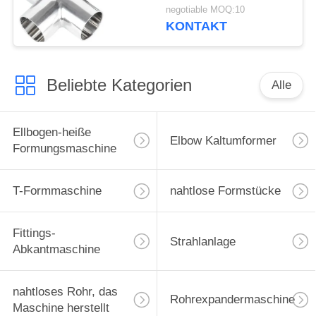
Erdölanwendungen in
negotiable MOQ:10
Raffinerien
KONTAKT
Beliebte Kategorien
Alle
Ellbogen-heiße
Elbow Kaltumformer
Formungsmaschine
T-Formmaschine
nahtlose Formstücke
Fittings-
Strahlanlage
Abkantmaschine
nahtloses Rohr, das
Rohrexpandermaschine
Maschine herstellt