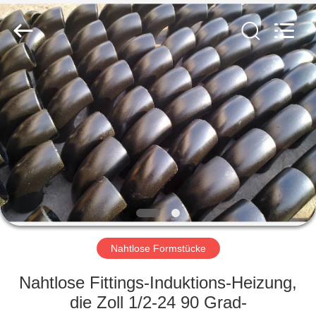
Ltd..
All
Rights
Reserved.
Developed
by
ECER
HAUS
PRODUKTE
VR
SHOW
ÜBER
UNS
Nahtlose Formstücke
Nahtlose Fittings-Induktions-Heizung,
FABRIK-
die Zoll 1/2-24 90 Grad-