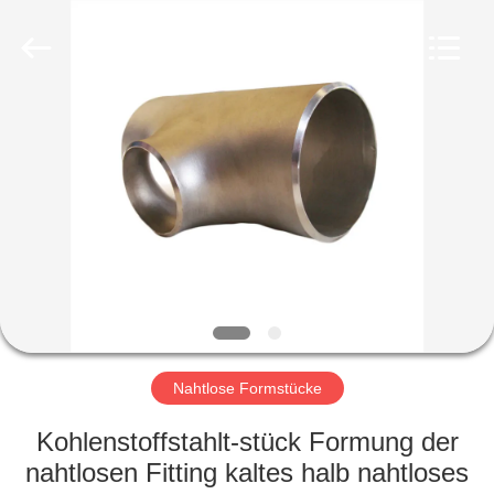
Ltd..
All
Rights
Reserved.
Developed
by
ECER
HAUS
PRODUKTE
VR
SHOW
ÜBER
UNS
Nahtlose Formstücke
Kohlenstoffstahlt-stück Formung der
FABRIK-
nahtlosen Fitting kaltes halb nahtloses