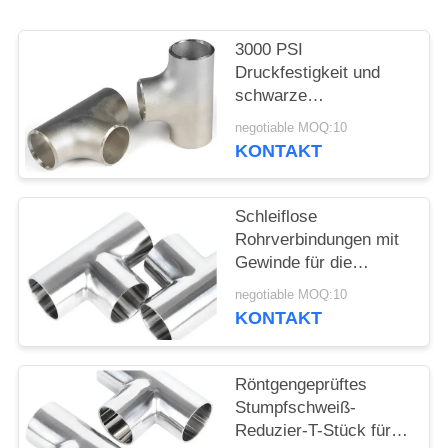
SIE
EIN
3000 PSI
ZITAT
Druckfestigkeit und
schwarze
Beschichtung für
negotiable MOQ:10
SITEMAP
Hochdruckanwendungen
KONTAKT
Reduzier-T-Stück
PRIVACY
Schleiflose
POLICY
Rohrverbindungen mit
Gewinde für die
Kupferrohrschmiede
negotiable MOQ:10
KONTAKT
Röntgengeprüftes
Stumpfschweiß-
Reduzier-T-Stück für