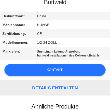
AUSFLUG
Buttweld
QUALITÄTSKONTROLLE
Herkunftsort:
China
Markenname:
HUAWEI
TRETEN
Zertifizierung:
CE
SIE
Modellnummer:
1/2-24 ZOLL
MIT
Markieren:
,
Stumpfnaht Leitung-Anproben
UNS
buttweld Installationen des Kohlenstoffstahls
IN
KONTAKT!
VERBINDUNG
NACHRICHTEN
DETAILS ENTFALTEN
FORDERN
Ähnliche Produkte