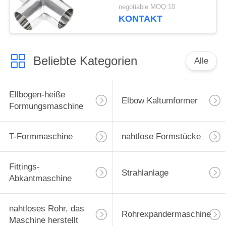
Erdölanwendungen in
negotiable MOQ:10
Raffinerien
KONTAKT
Beliebte Kategorien
Alle
Ellbogen-heiße
Elbow Kaltumformer
Formungsmaschine
T-Formmaschine
nahtlose Formstücke
Fittings-
Strahlanlage
Abkantmaschine
nahtloses Rohr, das
Rohrexpandermaschine
Maschine herstellt