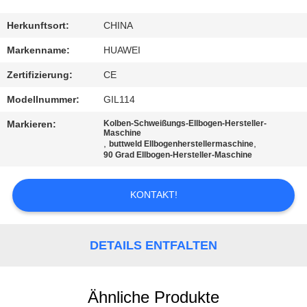
AUSFLUG
Herkunftsort:
CHINA
QUALITÄTSKONTROLLE
Markenname:
HUAWEI
Zertifizierung:
CE
TRETEN
Modellnummer:
GIL114
SIE
Markieren:
Kolben-Schweißungs-Ellbogen-Hersteller-
MIT
Maschine
,
,
buttweld Ellbogenherstellermaschine
UNS
90 Grad Ellbogen-Hersteller-Maschine
IN
KONTAKT!
VERBINDUNG
NACHRICHTEN
DETAILS ENTFALTEN
FORDERN
Ähnliche Produkte