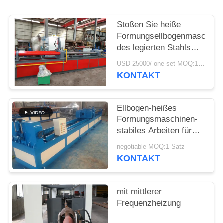
SIE
EIN
Stoßen Sie heiße
ZITAT
Formungsellbogenmaschine
des legierten Stahls
des Kohlenstoffstahls
USD 25000/ one set MOQ:1 Satz
SITEMAP
der maschinen-
KONTAKT
Induktions-Heizung
heiße Formungs
PRIVACY
Ellbogen-heißes
POLICY
Formungsmaschinen-
stabiles Arbeiten für
langen Radius u.
negotiable MOQ:1 Satz
kurzen Radius-
KONTAKT
Ellbogen
mit mittlerer
Frequenzheizung