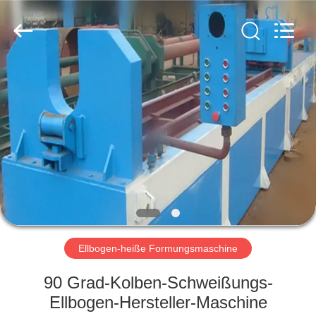
Co.,
Ltd..
All
Rights
Reserved.
Developed
by
ECER
HAUS
PRODUKTE
VR
SHOW
ÜBER
UNS
Ellbogen-heiße Formungsmaschine
90 Grad-Kolben-Schweißungs-
FABRIK-
Ellbogen-Hersteller-Maschine