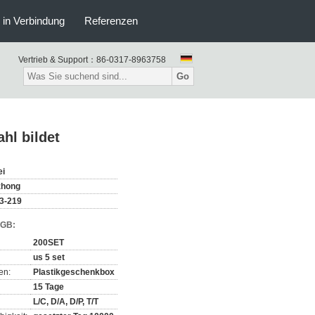
s in Verbindung
Referenzen
Vertrieb & Support：
86-0317-8963758
Go
hl bildet
ei
zhong
3-219
AGB:
200SET
us 5 set
en:
Plastikgeschenkbox
15 Tage
L/C, D/A, D/P, T/T