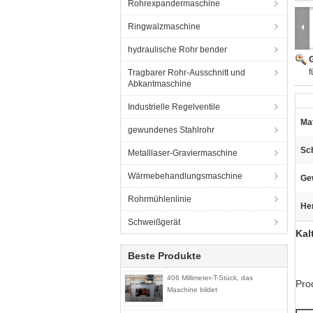
Rohrexpandermaschine
Ringwalzmaschine
hydraulische Rohr bender
G
f
Tragbarer Rohr-Ausschnitt und
Abkantmaschine
Industrielle Regelventile
Mat
gewundenes Stahlrohr
Sch
Metalllaser-Graviermaschine
Wärmebehandlungsmaschine
Ge
Rohrmühlenlinie
He
Schweißgerät
Kal
Beste Produkte
406 Millimeter-T-Stück, das
Pro
Maschine bildet