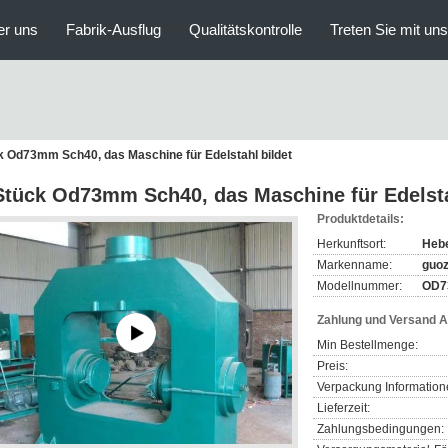
er uns
Fabrik-Ausflug
Qualitätskontrolle
Treten Sie mit un
k Od73mm Sch40, das Maschine für Edelstahl bildet
Stück Od73mm Sch40, das Maschine für Edelsta
Produktdetails:
Herkunftsort:
Heb
Markenname:
guo
Modellnummer:
OD7
Zahlung und Versand 
Min Bestellmenge:
Preis:
Verpackung Information
Lieferzeit:
Zahlungsbedingungen: