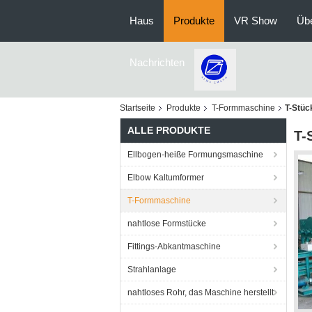
Haus
Produkte
VR Show
Üb
Nachrichten
Startseite
Produkte
T-Formmaschine
T-Stüc
ALLE PRODUKTE
T-
Ellbogen-heiße Formungsmaschine
Elbow Kaltumformer
T-Formmaschine
nahtlose Formstücke
Fittings-Abkantmaschine
Strahlanlage
nahtloses Rohr, das Maschine herstellt