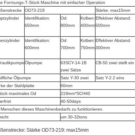
te Formungs-T-Stück Maschine mit einfacher Operation
ßenstrecke
OD73-219
Stärke: max15mm
ptzylinder
Identifikation:
Od:
Kolben:
Effektiver Abstand:
650mm
800mm
400mm
500mm
tenzylinder
Identifikation:
Od:
Kolben:
Effektiver Abstand:
600mm
700mm
750mm
300mm
raulikpumpe
Ölpumpe
63SCY-14-1B
CB-50 zwei stellt ein
zwei Sätze
ilfliche Ölpumpe
Satz Y-30 zwei
Satz Y-2.2 eins
rke der Stahlplatte
60mm
tück maximales Od
219mm*SCH40
erfrist
40-50days
 Menschen dieses Maschinenbedarfs zu funktionieren.
icht
um 30-32tons
ßenstrecke: Stärke
OD73-219: max15mm