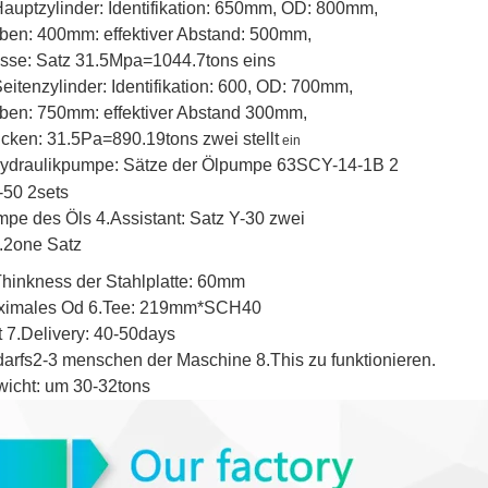
auptzylinder: Identifikation: 650mm, OD: 800mm,
ben: 400mm: effektiver Abstand: 500mm,
sse: Satz
31.5Mpa=1044.7tons eins
eitenzylinder: Identifikation: 600, OD: 700mm,
ben: 750mm: effektiver Abstand 300mm,
cken: 31.5Pa=890.19tons
zwei stellt
ein
ydraulikpumpe: Sätze der Öl
pumpe
63SCY-14-1B 2
-50
2sets
pe des Öls 4.Assistant:
Satz
Y-30 zwei
.2one Satz
Thinkness der Stahlplatte: 60mm
ximales Od 6.Tee: 219mm*SCH40
t 7.Delivery: 40-50days
arfs2-3 menschen der Maschine 8.This zu funktionieren.
icht: um 30-32tons