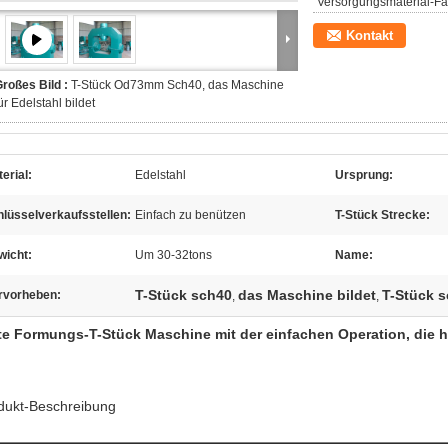
Versorgungsmaterial-Fäh
Kontakt
roßes Bild :
T-Stück Od73mm Sch40, das Maschine
ür Edelstahl bildet
erial:
Edelstahl
Ursprung:
lüsselverkaufsstellen:
Einfach zu benützen
T-Stück Strecke:
wicht:
Um 30-32tons
Name:
T-Stück sch40
das Maschine bildet
T-Stück 
rvorheben:
,
,
te Formungs-T-Stück Maschine mit der einfachen Operation, die
dukt-Beschreibung