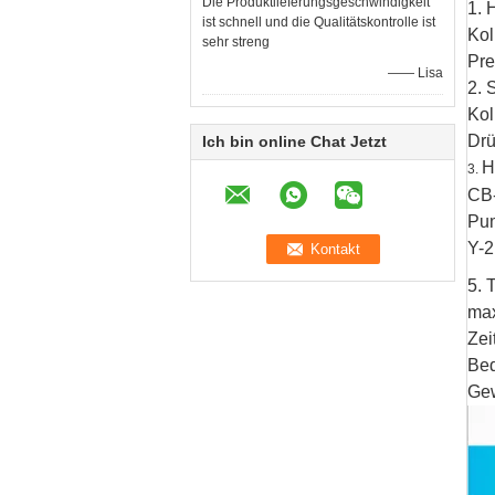
Die Produktlieferungsgeschwindigkeit
1.
H
ist schnell und die Qualitätskontrolle ist
Kol
sehr streng
Pre
—— Lisa
2.
S
Kol
Drü
Ich bin online Chat Jetzt
H
3.
CB
Pum
Y-2
5. 
ma
Zei
Bed
Gew