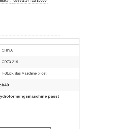
igkeit:
gesetzter Tag 10000
CHINA
OD73-219
T-Stück, das Maschine bildet
sch40
 hydroformungsmaschine passt