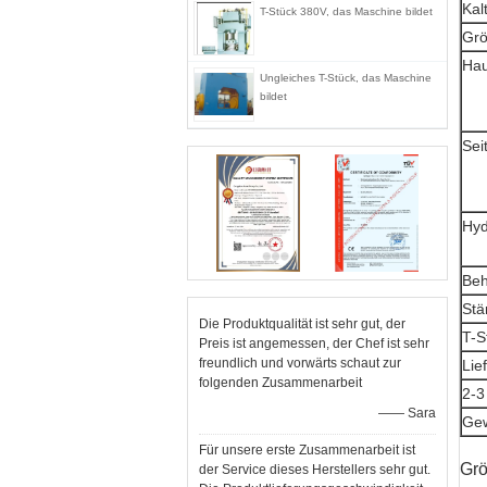
Kal
T-Stück 380V, das Maschine bildet
Grö
Hau
Ungleiches T-Stück, das Maschine
bildet
Sei
Hyd
Beh
Stä
Die Produktqualität ist sehr gut, der
T-S
Preis ist angemessen, der Chef ist sehr
freundlich und vorwärts schaut zur
Lief
folgenden Zusammenarbeit
2-3
—— Sara
Gew
Für unsere erste Zusammenarbeit ist
Grö
der Service dieses Herstellers sehr gut.