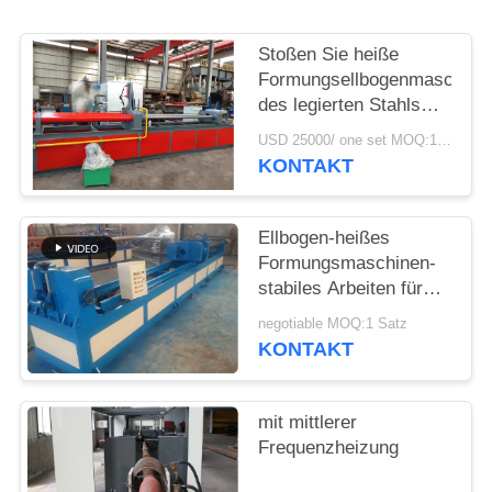
SIE
EIN
Stoßen Sie heiße
ZITAT
Formungsellbogenmaschine
des legierten Stahls
des Kohlenstoffstahls
USD 25000/ one set MOQ:1 Satz
SITEMAP
der maschinen-
KONTAKT
Induktions-Heizung
heiße Formungs
PRIVACY
Ellbogen-heißes
POLICY
Formungsmaschinen-
stabiles Arbeiten für
langen Radius u.
negotiable MOQ:1 Satz
kurzen Radius-
KONTAKT
Ellbogen
mit mittlerer
Frequenzheizung