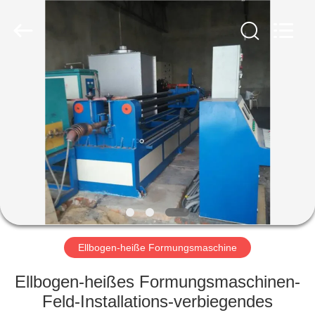
Co.,
Ltd..
All
Rights
Reserved.
Developed
by
ECER
HAUS
PRODUKTE
VR
SHOW
ÜBER
UNS
Ellbogen-heiße Formungsmaschine
Ellbogen-heißes Formungsmaschinen-
FABRIK-
Feld-Installations-verbiegendes