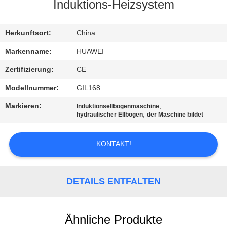
AUSFLUG
Induktions-Heizsystem
QUALITÄTSKONTROLLE
Herkunftsort:
China
Markenname:
HUAWEI
TRETEN
Zertifizierung:
CE
SIE
Modellnummer:
GIL168
MIT
Markieren:
,
Induktionsellbogenmaschine
UNS
,
hydraulischer Ellbogen
der Maschine bildet
IN
KONTAKT!
VERBINDUNG
NACHRICHTEN
DETAILS ENTFALTEN
FORDERN
Ähnliche Produkte