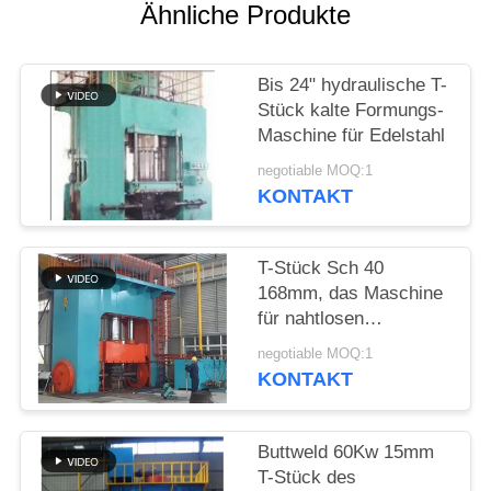
SIE
Ähnliche Produkte
EIN
ZITAT
Bis 24" hydraulische T-
Stück kalte Formungs-
Maschine für Edelstahl
SITEMAP
negotiable MOQ:1
KONTAKT
PRIVACY
POLICY
T-Stück Sch 40
168mm, das Maschine
für nahtlosen
Kohlenstoffstahl bildet
negotiable MOQ:1
KONTAKT
Buttweld 60Kw 15mm
T-Stück des