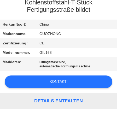
AUSFLUG
Kohlenstoffstahl-T-Stück
Fertigungsstraße bildet
QUALITÄTSKONTROLLE
Herkunftsort:
China
TRETEN
Markenname:
GUOZHONG
SIE
Zertifizierung:
CE
MIT
Modellnummer:
GIL168
UNS
Markieren:
,
Fittingsmaschine
automatische Formungsmaschine
IN
VERBINDUNG
KONTAKT!
NACHRICHTEN
DETAILS ENTFALTEN
FORDERN