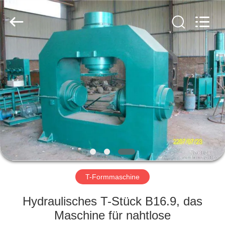
Co.,
Ltd..
All
Rights
Reserved.
Developed
by
ECER
HAUS
PRODUKTE
VR
SHOW
ÜBER
UNS
T-Formmaschine
Hydraulisches T-Stück B16.9, das
FABRIK-
Maschine für nahtlose