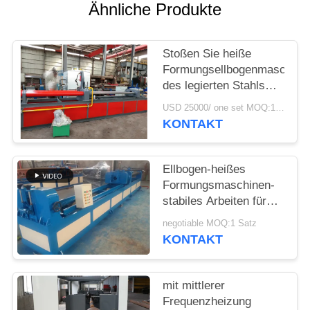
SIE
Ähnliche Produkte
EIN
ZITAT
Stoßen Sie heiße
Formungsellbogenmaschine
des legierten Stahls
SITEMAP
des Kohlenstoffstahls
USD 25000/ one set MOQ:1 Satz
der maschinen-
KONTAKT
Induktions-Heizung
PRIVACY
heiße Formungs
POLICY
Ellbogen-heißes
Formungsmaschinen-
stabiles Arbeiten für
langen Radius u.
negotiable MOQ:1 Satz
kurzen Radius-
KONTAKT
Ellbogen
mit mittlerer
Frequenzheizung