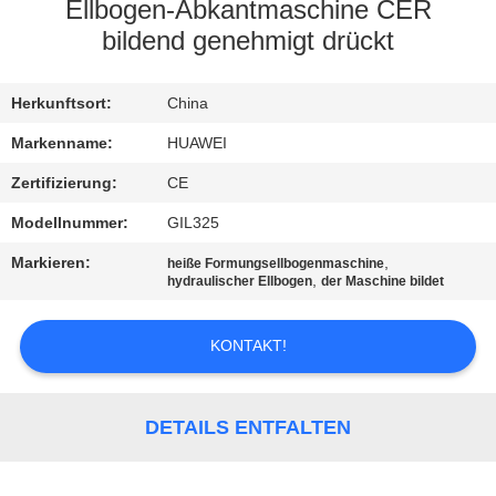
AUSFLUG
Ellbogen-Abkantmaschine CER
bildend genehmigt drückt
QUALITÄTSKONTROLLE
Herkunftsort:
China
TRETEN
Markenname:
HUAWEI
SIE
Zertifizierung:
CE
MIT
Modellnummer:
GIL325
UNS
Markieren:
,
heiße Formungsellbogenmaschine
,
hydraulischer Ellbogen
der Maschine bildet
IN
VERBINDUNG
KONTAKT!
NACHRICHTEN
DETAILS ENTFALTEN
FORDERN