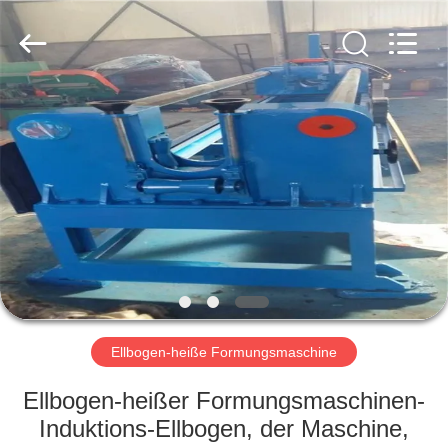
Co.,
Ltd..
All
Rights
Reserved.
Developed
by
ECER
HAUS
PRODUKTE
VR
SHOW
ÜBER
UNS
Ellbogen-heiße Formungsmaschine
Ellbogen-heißer Formungsmaschinen-
FABRIK-
Induktions-Ellbogen, der Maschine,