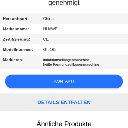
AUSFLUG
genehmigt
QUALITÄTSKONTROLLE
Herkunftsort:
China
Markenname:
HUAWEI
TRETEN
Zertifizierung:
CE
SIE
Modellnummer:
GIL168
MIT
Markieren:
,
Induktionsellbogenmaschine
UNS
heiße Formungsellbogenmaschine
IN
KONTAKT!
VERBINDUNG
NACHRICHTEN
DETAILS ENTFALTEN
FORDERN
Ähnliche Produkte