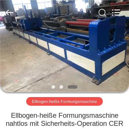
Co.,
Ltd..
All
Rights
Reserved.
Developed
by
ECER
HAUS
PRODUKTE
VR
SHOW
ÜBER
UNS
Ellbogen-heiße Formungsmaschine
Ellbogen-heiße Formungsmaschine
FABRIK-
nahtlos mit Sicherheits-Operation CER