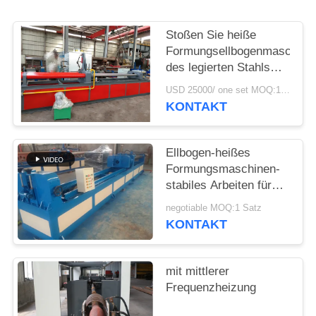
SIE
EIN
Stoßen Sie heiße
ZITAT
Formungsellbogenmaschine
des legierten Stahls
des Kohlenstoffstahls
USD 25000/ one set MOQ:1 Satz
SITEMAP
der maschinen-
KONTAKT
Induktions-Heizung
heiße Formungs
PRIVACY
Ellbogen-heißes
POLICY
Formungsmaschinen-
stabiles Arbeiten für
langen Radius u.
negotiable MOQ:1 Satz
kurzen Radius-
KONTAKT
Ellbogen
mit mittlerer
Frequenzheizung