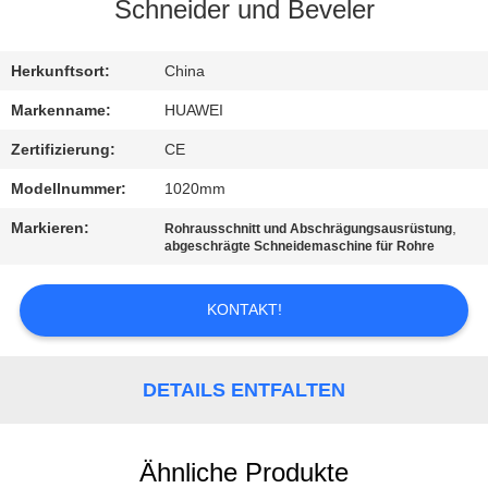
AUSFLUG
Schneider und Beveler
QUALITÄTSKONTROLLE
Herkunftsort:
China
Markenname:
HUAWEI
TRETEN
Zertifizierung:
CE
SIE
Modellnummer:
1020mm
MIT
Markieren:
,
Rohrausschnitt und Abschrägungsausrüstung
UNS
abgeschrägte Schneidemaschine für Rohre
IN
KONTAKT!
VERBINDUNG
NACHRICHTEN
DETAILS ENTFALTEN
FORDERN
Ähnliche Produkte