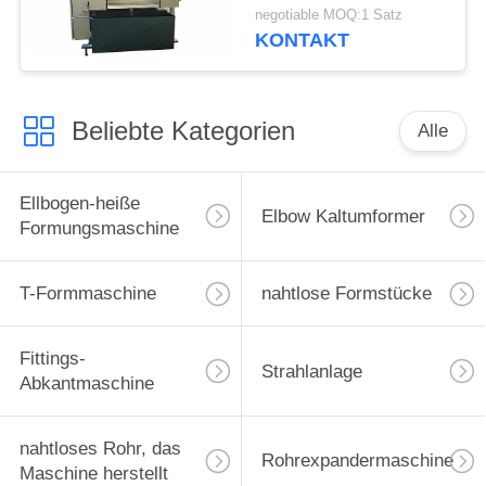
Schneidemaschine
negotiable MOQ:1 Satz
3.8kw
KONTAKT
Beliebte Kategorien
Alle
Ellbogen-heiße
Elbow Kaltumformer
Formungsmaschine
T-Formmaschine
nahtlose Formstücke
Fittings-
Strahlanlage
Abkantmaschine
nahtloses Rohr, das
Rohrexpandermaschine
Maschine herstellt