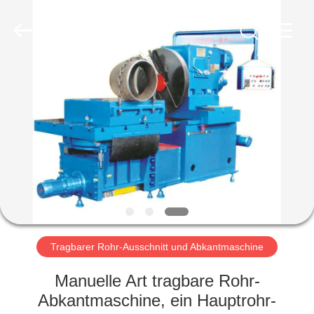
Co.,
Ltd..
All
Rights
Reserved.
Developed
by
ECER
HAUS
PRODUKTE
VR
SHOW
ÜBER
UNS
Tragbarer Rohr-Ausschnitt und Abkantmaschine
Manuelle Art tragbare Rohr-
FABRIK-
Abkantmaschine, ein Hauptrohr-