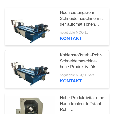
SIE
EIN
Hochleistungsrohr-
ZITAT
Schneidemaschine mit
der automatischen
Fütterung
negotiable MOQ:10
SITEMAP
KONTAKT
PRIVACY
Kohlenstoffstahl-Rohr-
POLICY
Schneidemaschine-
hohe Produktivitäts-
hohe Geschwindigkeit
negotiable MOQ:1 Satz
KONTAKT
Hohe Produktivität eine
Hauptkohlenstoffstahl-
Rohr-