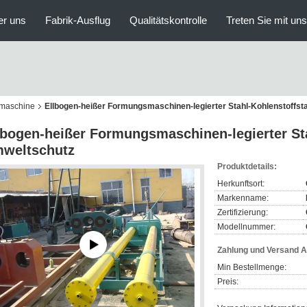
er uns
Fabrik-Ausflug
Qualitätskontrolle
Treten Sie mit un
smaschine
Ellbogen-heißer Formungsmaschinen-legierter Stahl-Kohlenstoffst
lbogen-heißer Formungsmaschinen-legierter Sta
weltschutz
Produktdetails:
Herkunftsort:
Markenname:
Zertifizierung:
Modellnummer:
Zahlung und Versand 
Min Bestellmenge:
Preis: