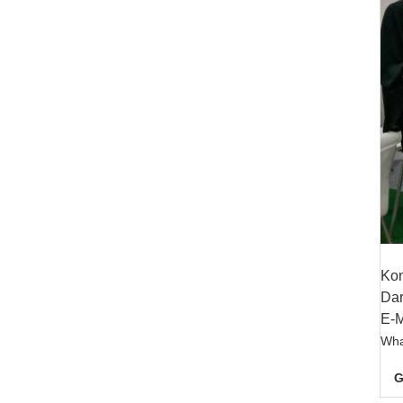
Kon
Da
E-M
Wha
G