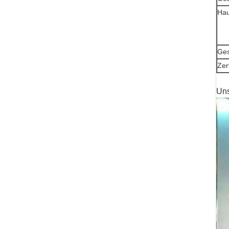
Hau
Ges
Zert
Uns