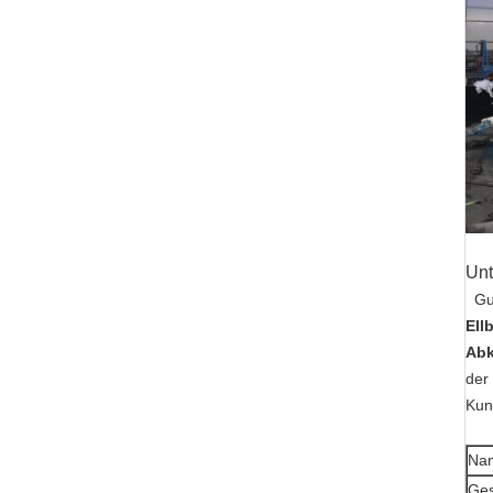
Unt
Gu
Ell
Abk
der
Kun
Na
Ges