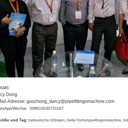
takt:
rcy Dong
ail-Adresse: guozhong_darcy@pipefittingsmachine.com
tsApp/Wechat: 008615630731167
,
,
röße und Tag:
hydraulischer Ellbogen
heiße Formungsellbogenmaschine
In