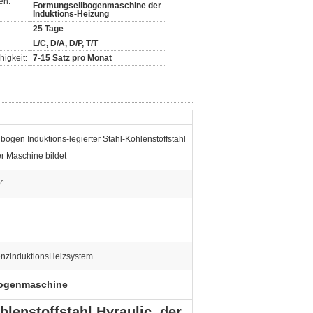
en:
Formungsellbogenmaschine der
Induktions-Heizung
25 Tage
L/C, D/A, D/P, T/T
igkeit:
7-15 Satz pro Monat
lbogen Induktions-legierter Stahl-Kohlenstoffstahl
er Maschine bildet
0°
nzinduktionsHeizsystem
bogenmaschine
hlenstoffstahl Hyraulic, der