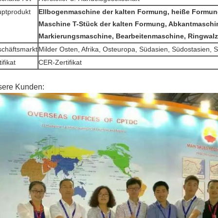
ptprodukt
Ellbogenmaschine der kalten Formung, heiße Formu
Maschine T-Stück der kalten Formung, Abkantmaschi
Markierungsmaschine, Bearbeitenmaschine, Ringwal
chäftsmarkt
Milder Osten, Afrika, Osteuropa, Südasien, Südostasien,
ifikat
CER-Zertifikat
ere Kunden: