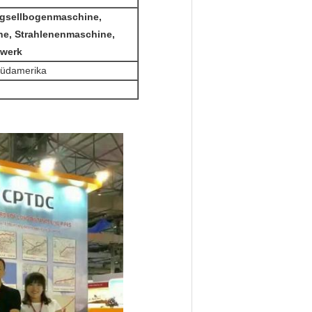
ngsellbogenmaschine,
ne, Strahlenenmaschine,
zwerk
 Südamerika