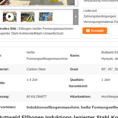
Verpackung Information
Lieferzeit:
Zahlungsbedingungen:
Versorgungsmaterial-Fäh
roßes Bild :
Ellbogen-heißer Formungsmaschinen-
Kontakt
egierter Stahl-Kohlenstoffstahl-Umweltschutz
heiße
Buttweld El
:
Name:
Formungsellbogenmaschine
Hyraulic, d
erial::
Carbon Steel
Grad:
90°, 45°, 3
1-4 Zoll
Qualitäts-
1 Jahr
öße:
Garantiezeit:
stung:
60 KILOWATT
Hitzefunktion:
Hochfreque
Induktionsellbogenmaschine
heiße Formungsell
rvorheben:
,
Buttweld Ellbogen Induktions-legierter Stahl-Ko