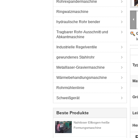
Rohrexpandermaschine
Ringwalzmaschine
hydraulische Rohr bender
Tragbarer Rohr-Ausschnitt und
G
Abkantmaschine
l
Industrielle Regelventile
gewundenes Stahlrohr
Typ
Metalllaser-Graviermaschine
Wärmebehandlungsmaschine
Mat
Rohrmühlenlinie
Gr
Schweißgerät
Beste Produkte
Lei
Nahtloser Ellbogen-heiße
He
Formungsmaschine