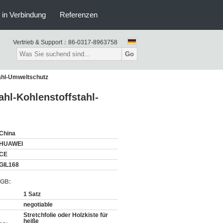
s in Verbindung
Referenzen
Vertrieb & Support：
86-0317-8963758
Go
ahl-Umweltschutz
hl-Kohlenstoffstahl-
China
HUAWEI
CE
GIL168
AGB:
1 Satz
negotiable
Stretchfolie oder Holzkiste für
heiße