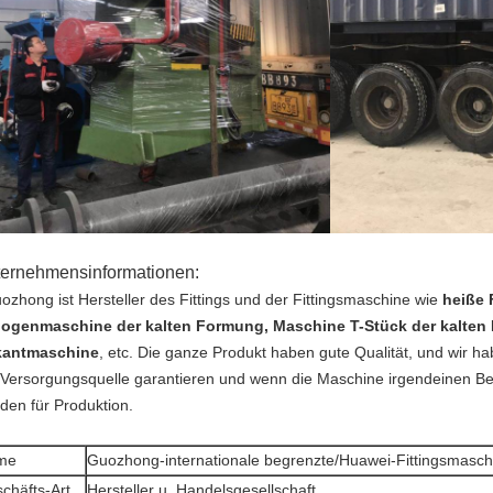
ernehmensinformationen:
ozhong ist Hersteller des Fittings und der Fittingsmaschine wie
heiße
bogenmaschine der kalten Formung, Maschine T-Stück der kalten
antmaschine
, etc. Die ganze Produkt haben gute Qualität, und wir h
 Versorgungsquelle garantieren und wenn die Maschine irgendeinen Bed
den für Produktion.
me
Guozhong-internationale begrenzte/Huawei-Fittingsmaschi
chäfts-Art
Hersteller u. Handelsgesellschaft