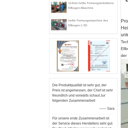
114mm heiße Formungsinduktions-
Ellbogen-Maschine
Pro
heiße Formungsmaschine des
Ellbogen-1.5D
Hei
unt
Tec
Ell
der
Die Produktqualität ist sehr gut, der
Preis ist angemessen, der Chef ist sehr
freundlich und vorwärts schaut zur
folgenden Zusammenarbeit
—— Sara
Für unsere erste Zusammenarbeit ist
der Service dieses Herstellers sehr gut.