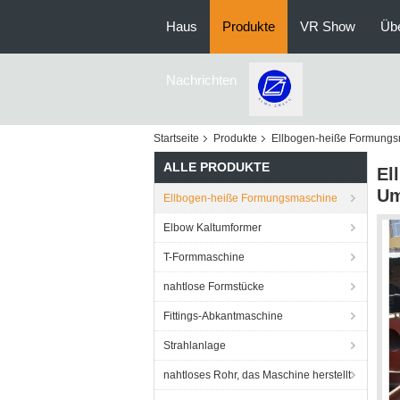
Haus
Produkte
VR Show
Üb
Nachrichten
Startseite
Produkte
Ellbogen-heiße Formung
ALLE PRODUKTE
El
Um
Ellbogen-heiße Formungsmaschine
Elbow Kaltumformer
T-Formmaschine
nahtlose Formstücke
Fittings-Abkantmaschine
Strahlanlage
nahtloses Rohr, das Maschine herstellt