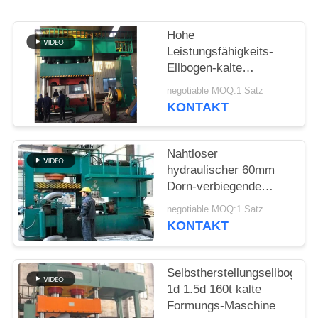
SIE
EIN
Hohe
ZITAT
Leistungsfähigkeits-
Ellbogen-kalte
Formungs-Maschinen-
negotiable MOQ:1 Satz
SITEMAP
Selbsttätigkeit,
KONTAKT
Serienproduktion
PRIVACY
Nahtloser
POLICY
hydraulischer 60mm
Dorn-verbiegende
Maschinen-legierter
negotiable MOQ:1 Satz
Stahl Erw
KONTAKT
Selbstherstellungsellbogen
1d 1.5d 160t kalte
Formungs-Maschine