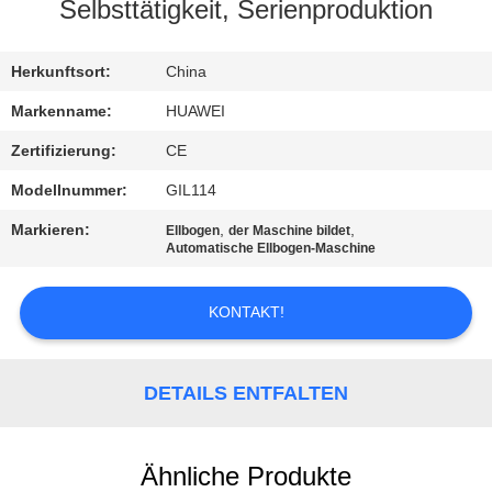
AUSFLUG
Selbsttätigkeit, Serienproduktion
QUALITÄTSKONTROLLE
Herkunftsort:
China
Markenname:
HUAWEI
TRETEN
Zertifizierung:
CE
SIE
Modellnummer:
GIL114
MIT
Markieren:
,
,
Ellbogen
der Maschine bildet
UNS
Automatische Ellbogen-Maschine
IN
KONTAKT!
VERBINDUNG
NACHRICHTEN
DETAILS ENTFALTEN
FORDERN
Ähnliche Produkte