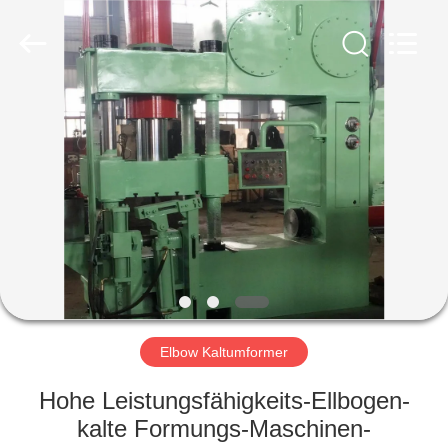
Ltd..
All
Rights
Reserved.
Developed
by
ECER
HAUS
PRODUKTE
VR
SHOW
ÜBER
UNS
Elbow Kaltumformer
Hohe Leistungsfähigkeits-Ellbogen-
FABRIK-
kalte Formungs-Maschinen-